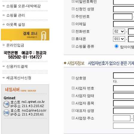
비밀번호확인
쇼핑몰 오픈-대박예감
신청인 성명
쇼핑몰 관리
주민번호
이메일
아웃룩 설정
전화번호
-
휴대폰
-
온라인입금
쇼핑몰 종류
탑아이템
신용카드결제
세금계산서신청
상호명
다.
사업자 번호
사업자 업태
사업자 종목
대표자 성명
사업장 주소
-